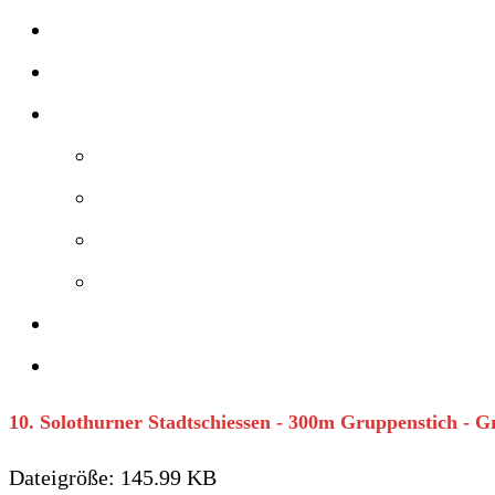
Kalender
Stadtschiessen
Sektionen
> Gewehr
> Pistole
> Luftpistole
> IPSC
Gesellschaft
Kontakt
10. Solothurner Stadtschiessen - 300m Gruppenstich - 
Dateigröße: 145.99 KB