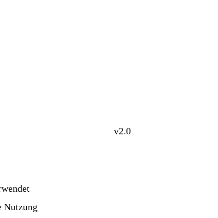
Kontakt
Impressum
Datenschutzerklärung
Design: wavespace.ch
v2.0
rwendet
e Nutzung