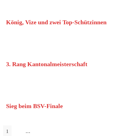
Juni 4, 2026
König, Vize und zwei Top-Schützinnen
>> Lesen
Mai 17, 2026
3. Rang Kantonalmeisterschaft
>> Lesen
Mai 14, 2026
Sieg beim BSV-Finale
>> Lesen
1
2
…
4
Nächste