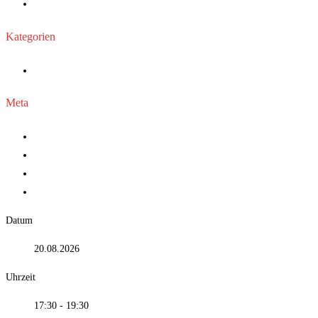
Oktober 2025
Kategorien
Allgemein
Meta
Anmelden
Eintrags-Feed
Kommentar-Feed
WordPress.org
Datum
20.08.2026
Uhrzeit
17:30 - 19:30