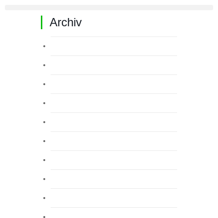
Archiv
Juli 2026
Juni 2026
Mai 2026
April 2026
März 2026
Februar 2026
Januar 2026
Dezember 2025
November 2025
Oktober 2025