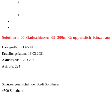
> Pistole
> Luftpistole
> IPSC
Gesellschaft
Kontakt
Solothurn_06.Stadtschiessen_05_300m_Gruppenstich_Einzelrang
Dateigröße: 121.65 KB
Erstellungsdatum: 16.03.2021
Aktualisiert: 16.03.2021
Aufrufe: 224
Herunterladen
Schützengesellschaft der Stadt Solothurn
4500 Solothurn
Kontakt
Impressum