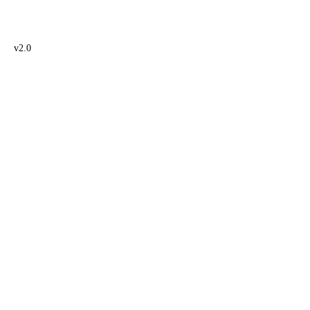
Design: wavespace.ch
v2.0