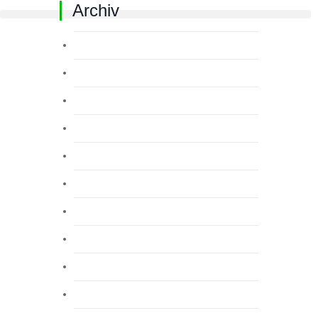
Archiv
Juli 2026
Juni 2026
Mai 2026
April 2026
März 2026
Februar 2026
Januar 2026
Dezember 2025
November 2025
Oktober 2025