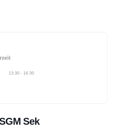
iessen
Sektionen
Gesellschaft
Kontakt
rzeit
13:30 - 16:30
/ SGM Sek