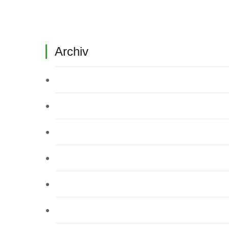
Archiv
Juli 2026
Juni 2026
Mai 2026
April 2026
März 2026
Februar 2026