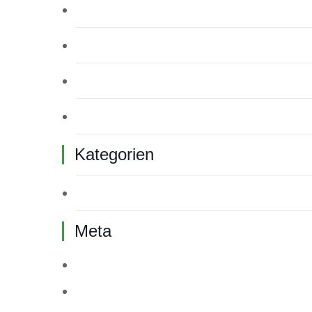
Januar 2026
Dezember 2025
November 2025
Oktober 2025
Kategorien
Allgemein
Meta
Anmelden
Eintrags-Feed